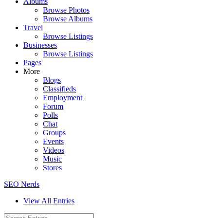
Albums
Browse Photos
Browse Albums
Travel
Browse Listings
Businesses
Browse Listings
Pages
More
Blogs
Classifieds
Employment
Forum
Polls
Chat
Groups
Events
Videos
Music
Stores
SEO Nerds
View All Entries