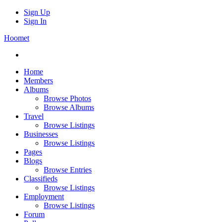
Sign Up
Sign In
Hoomet
Home
Members
Albums
Browse Photos
Browse Albums
Travel
Browse Listings
Businesses
Browse Listings
Pages
Blogs
Browse Entries
Classifieds
Browse Listings
Employment
Browse Listings
Forum