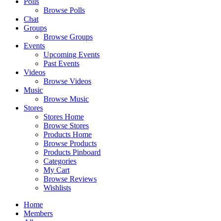
Polls
Browse Polls
Chat
Groups
Browse Groups
Events
Upcoming Events
Past Events
Videos
Browse Videos
Music
Browse Music
Stores
Stores Home
Browse Stores
Products Home
Browse Products
Products Pinboard
Categories
My Cart
Browse Reviews
Wishlists
Home
Members