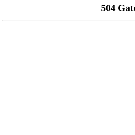
504 Gat