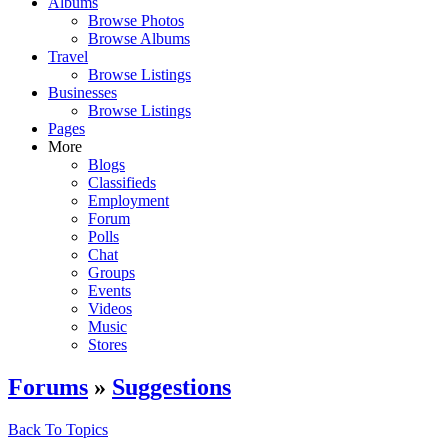
Albums
Browse Photos
Browse Albums
Travel
Browse Listings
Businesses
Browse Listings
Pages
More
Blogs
Classifieds
Employment
Forum
Polls
Chat
Groups
Events
Videos
Music
Stores
Forums
»
Suggestions
Back To Topics