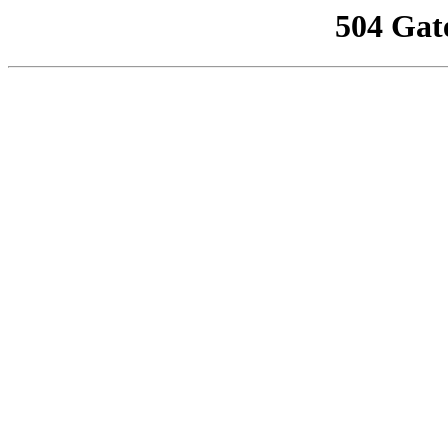
504 Gat