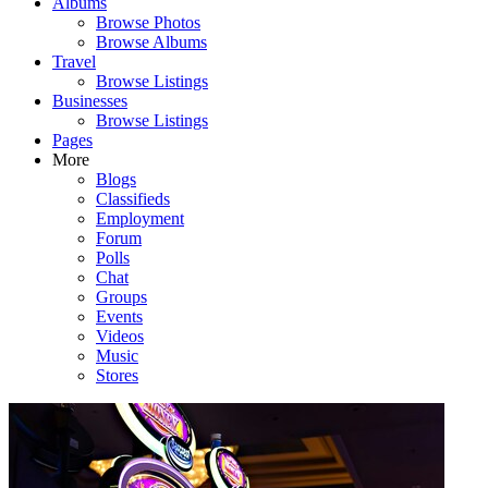
Albums
Browse Photos
Browse Albums
Travel
Browse Listings
Businesses
Browse Listings
Pages
More
Blogs
Classifieds
Employment
Forum
Polls
Chat
Groups
Events
Videos
Music
Stores