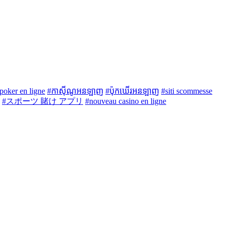
 poker en ligne
#កាស៊ីណូអនឡាញ
#ប៉ុកឃើរអនឡាញ
#siti scommesse
#スポーツ 賭け アプリ
#nouveau casino en ligne