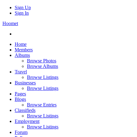
Sign Up
Sign In
Hoomet
Home
Members
Albums
Browse Photos
Browse Albums
Travel
Browse Listings
Businesses
Browse Listings
Pages
Blogs
Browse Entries
Classifieds
Browse Listings
Employment
Browse Listings
Forum