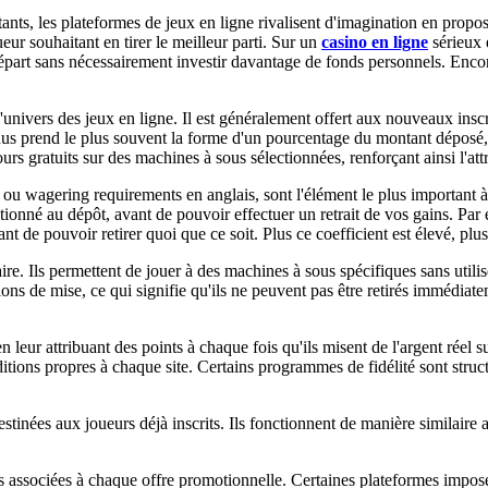
ants, les plateformes de jeux en ligne rivalisent d'imagination en propos
eur souhaitant en tirer le meilleur parti. Sur un
casino en ligne
sérieux 
départ sans nécessairement investir davantage de fonds personnels. Enco
nivers des jeux en ligne. Il est généralement offert aux nouveaux inscrit
us prend le plus souvent la forme d'un pourcentage du montant déposé, 
ours gratuits sur des machines à sous sélectionnées, renforçant ainsi l'att
 ou wagering requirements en anglais, sont l'élément le plus important 
ionné au dépôt, avant de pouvoir effectuer un retrait de vos gains. Par
ant de pouvoir retirer quoi que ce soit. Plus ce coefficient est élevé, plus
re. Ils permettent de jouer à des machines à sous spécifiques sans utilis
ns de mise, ce qui signifie qu'ils ne peuvent pas être retirés immédiat
 leur attribuant des points à chaque fois qu'ils misent de l'argent réel 
ditions propres à chaque site. Certains programmes de fidélité sont struc
tinées aux joueurs déjà inscrits. Ils fonctionnent de manière similai
les associées à chaque offre promotionnelle. Certaines plateformes imposen