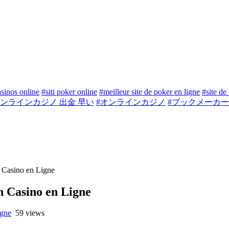
sinos online
#siti poker online
#meilleur site de poker en ligne
#site de
オンラインカジノ 出金 早い
#オンラインカジノ
#ブックメーカー
 Casino en Ligne
n Casino en Ligne
igne
59 views