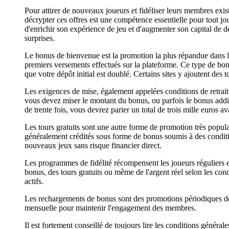
Pour attirer de nouveaux joueurs et fidéliser leurs membres exist
décrypter ces offres est une compétence essentielle pour tout jou
d'enrichir son expérience de jeu et d'augmenter son capital de 
surprises.
Le bonus de bienvenue est la promotion la plus répandue dans l'u
premiers versements effectués sur la plateforme. Ce type de bon
que votre dépôt initial est doublé. Certains sites y ajoutent des t
Les exigences de mise, également appelées conditions de retrait
vous devez miser le montant du bonus, ou parfois le bonus addit
de trente fois, vous devrez parier un total de trois mille euros av
Les tours gratuits sont une autre forme de promotion très populai
généralement crédités sous forme de bonus soumis à des conditio
nouveaux jeux sans risque financier direct.
Les programmes de fidélité récompensent les joueurs réguliers en
bonus, des tours gratuits ou même de l'argent réel selon les con
actifs.
Les rechargements de bonus sont des promotions périodiques des
mensuelle pour maintenir l'engagement des membres.
Il est fortement conseillé de toujours lire les conditions généra