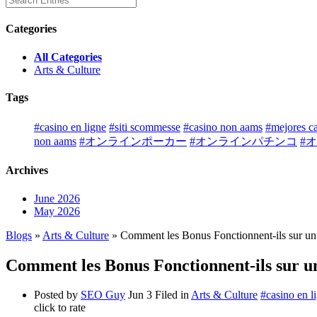
Categories
All Categories
Arts & Culture
Tags
#casino en ligne
#siti scommesse
#casino non aams
#mejores ca
non aams
#オンラインポーカー
#オンラインパチンコ
#
Archives
June 2026
May 2026
Blogs
»
Arts & Culture
» Comment les Bonus Fonctionnent-ils sur un
Comment les Bonus Fonctionnent-ils sur u
Posted by
SEO Guy
Jun 3
Filed in
Arts & Culture
#casino en l
click to rate