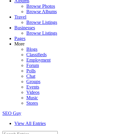
Albums
Browse Photos
Browse Albums
Travel
Browse Listings
Businesses
Browse Listings
Pages
More
Blogs
Classifieds
Employment
Forum
Polls
Chat
Groups
Events
Videos
Music
Stores
SEO Guy
View All Entries